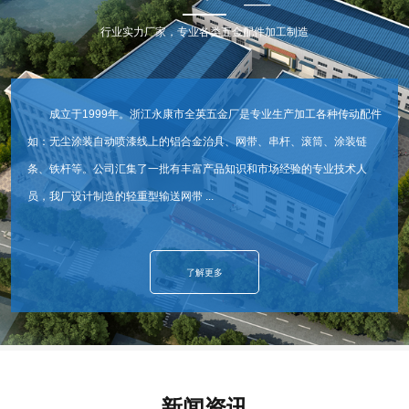
行业实力厂家，专业各类五金配件加工制造
成立于1999年。浙江永康市全英五金厂是专业生产加工各种传动配件
如：无尘涂装自动喷漆线上的铝合金治具、网带、串杆、滚筒、涂装链
条、铁杆等。公司汇集了一批有丰富产品知识和市场经验的专业技术人
员，我厂设计制造的轻重型输送网带 ...
了解更多
新闻资讯