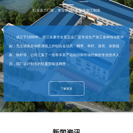
行业实力厂家，专业各类五金配件加工制造
成立于1999年。浙江永康市全英五金厂是专业生产加工各种传动配件
如：无尘涂装自动喷漆线上的铝合金治具、网带、串杆、滚筒、涂装链
条、铁杆等。公司汇集了一批有丰富产品知识和市场经验的专业技术人
员，我厂设计制造的轻重型输送网带 ...
了解更多
新闻资讯