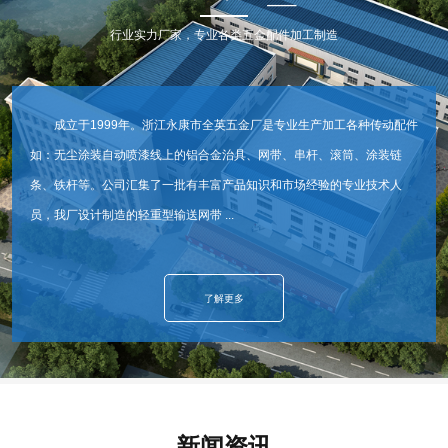
行业实力厂家，专业各类五金配件加工制造
成立于1999年。浙江永康市全英五金厂是专业生产加工各种传动配件
如：无尘涂装自动喷漆线上的铝合金治具、网带、串杆、滚筒、涂装链
条、铁杆等。公司汇集了一批有丰富产品知识和市场经验的专业技术人
员，我厂设计制造的轻重型输送网带 ...
了解更多
新闻资讯