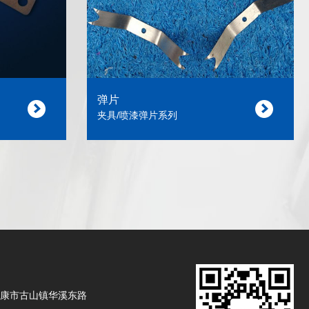
弹片
夹具/喷漆弹片系列
康市古山镇华溪东路