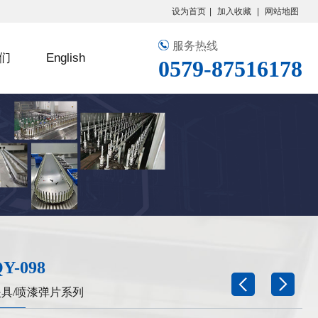
设为首页
|
加入收藏
|
网站地图
服务热线
们
English
0579-87516178
Y-098
夹具/喷漆弹片系列