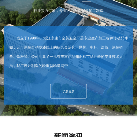
行业实力厂家，专业各类五金配件加工制造
成立于1999年。浙江永康市全英五金厂是专业生产加工各种传动配件
如：无尘涂装自动喷漆线上的铝合金治具、网带、串杆、滚筒、涂装链
条、铁杆等。公司汇集了一批有丰富产品知识和市场经验的专业技术人
员，我厂设计制造的轻重型输送网带 ...
了解更多
新闻资讯