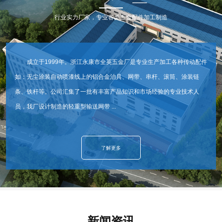
行业实力厂家，专业各类五金配件加工制造
成立于1999年。浙江永康市全英五金厂是专业生产加工各种传动配件
如：无尘涂装自动喷漆线上的铝合金治具、网带、串杆、滚筒、涂装链
条、铁杆等。公司汇集了一批有丰富产品知识和市场经验的专业技术人
员，我厂设计制造的轻重型输送网带 ...
了解更多
新闻资讯