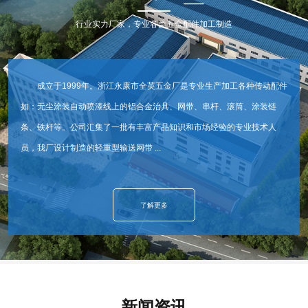
行业实力厂家，专业各类五金配件加工制造
成立于1999年。浙江永康市全英五金厂是专业生产加工各种传动配件
如：无尘涂装自动喷漆线上的铝合金治具、网带、串杆、滚筒、涂装链
条、铁杆等。公司汇集了一批有丰富产品知识和市场经验的专业技术人
员，我厂设计制造的轻重型输送网带 ...
了解更多
新闻资讯