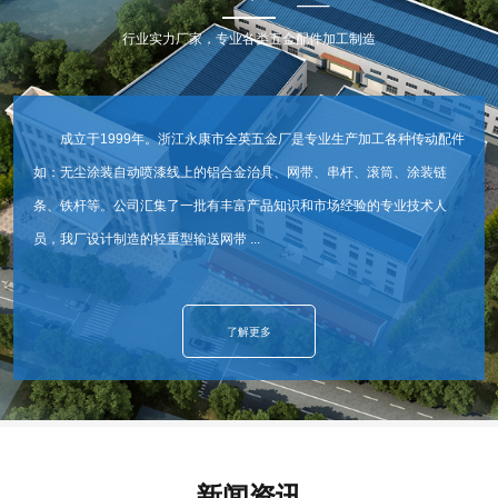
行业实力厂家，专业各类五金配件加工制造
成立于1999年。浙江永康市全英五金厂是专业生产加工各种传动配件
如：无尘涂装自动喷漆线上的铝合金治具、网带、串杆、滚筒、涂装链
条、铁杆等。公司汇集了一批有丰富产品知识和市场经验的专业技术人
员，我厂设计制造的轻重型输送网带 ...
了解更多
新闻资讯