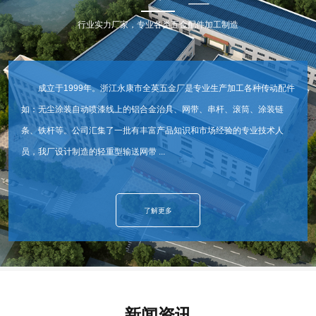
行业实力厂家，专业各类五金配件加工制造
成立于1999年。浙江永康市全英五金厂是专业生产加工各种传动配件
如：无尘涂装自动喷漆线上的铝合金治具、网带、串杆、滚筒、涂装链
条、铁杆等。公司汇集了一批有丰富产品知识和市场经验的专业技术人
员，我厂设计制造的轻重型输送网带 ...
了解更多
新闻资讯