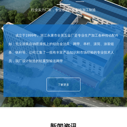
行业实力厂家，专业各类五金配件加工制造
成立于1999年。浙江永康市全英五金厂是专业生产加工各种传动配件
如：无尘涂装自动喷漆线上的铝合金治具、网带、串杆、滚筒、涂装链
条、铁杆等。公司汇集了一批有丰富产品知识和市场经验的专业技术人
员，我厂设计制造的轻重型输送网带 ...
了解更多
新闻资讯