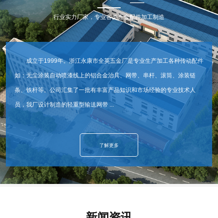
行业实力厂家，专业各类五金配件加工制造
成立于1999年。浙江永康市全英五金厂是专业生产加工各种传动配件
如：无尘涂装自动喷漆线上的铝合金治具、网带、串杆、滚筒、涂装链
条、铁杆等。公司汇集了一批有丰富产品知识和市场经验的专业技术人
员，我厂设计制造的轻重型输送网带 ...
了解更多
新闻资讯