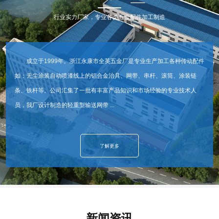
行业实力厂家，专业各类五金配件加工制造
成立于1999年。浙江永康市全英五金厂是专业生产加工各种传动配件
如：无尘涂装自动喷漆线上的铝合金治具、网带、串杆、滚筒、涂装链
条、铁杆等。公司汇集了一批有丰富产品知识和市场经验的专业技术人
员，我厂设计制造的轻重型输送网带 ...
了解更多
新闻资讯