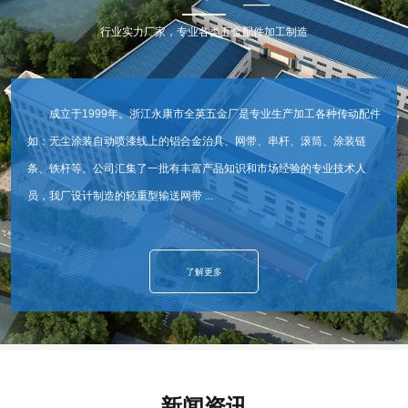
行业实力厂家，专业各类五金配件加工制造
成立于1999年。浙江永康市全英五金厂是专业生产加工各种传动配件
如：无尘涂装自动喷漆线上的铝合金治具、网带、串杆、滚筒、涂装链
条、铁杆等。公司汇集了一批有丰富产品知识和市场经验的专业技术人
员，我厂设计制造的轻重型输送网带 ...
了解更多
新闻资讯