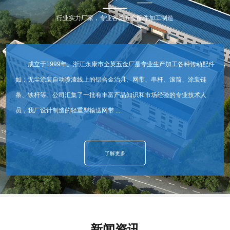
行业实力厂家，专业各类五金配件加工制造
成立于1999年。浙江永康市全英五金厂是专业生产加工各种传动配件
如：无尘涂装自动喷漆线上的铝合金治具、网带、串杆、滚筒、涂装链
条、铁杆等。公司汇集了一批有丰富产品知识和市场经验的专业技术人
员，我厂设计制造的轻重型输送网带 ...
了解更多
新闻资讯