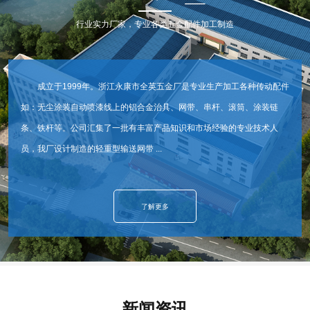
行业实力厂家，专业各类五金配件加工制造
成立于1999年。浙江永康市全英五金厂是专业生产加工各种传动配件
如：无尘涂装自动喷漆线上的铝合金治具、网带、串杆、滚筒、涂装链
条、铁杆等。公司汇集了一批有丰富产品知识和市场经验的专业技术人
员，我厂设计制造的轻重型输送网带 ...
了解更多
新闻资讯