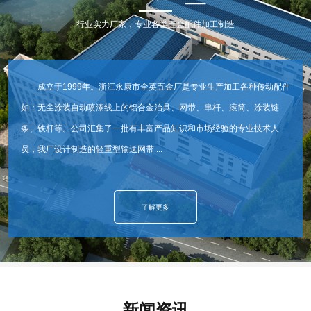
行业实力厂家，专业各类五金配件加工制造
成立于1999年。浙江永康市全英五金厂是专业生产加工各种传动配件
如：无尘涂装自动喷漆线上的铝合金治具、网带、串杆、滚筒、涂装链
条、铁杆等。公司汇集了一批有丰富产品知识和市场经验的专业技术人
员，我厂设计制造的轻重型输送网带 ...
了解更多
新闻资讯