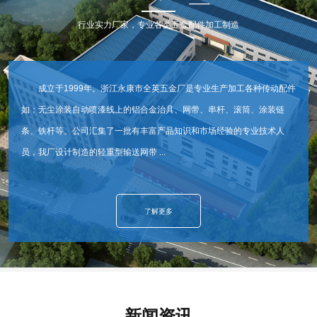
行业实力厂家，专业各类五金配件加工制造
成立于1999年。浙江永康市全英五金厂是专业生产加工各种传动配件
如：无尘涂装自动喷漆线上的铝合金治具、网带、串杆、滚筒、涂装链
条、铁杆等。公司汇集了一批有丰富产品知识和市场经验的专业技术人
员，我厂设计制造的轻重型输送网带 ...
了解更多
新闻资讯