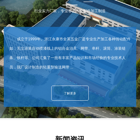
行业实力厂家，专业各类五金配件加工制造
成立于1999年。浙江永康市全英五金厂是专业生产加工各种传动配件
如：无尘涂装自动喷漆线上的铝合金治具、网带、串杆、滚筒、涂装链
条、铁杆等。公司汇集了一批有丰富产品知识和市场经验的专业技术人
员，我厂设计制造的轻重型输送网带 ...
了解更多
新闻资讯